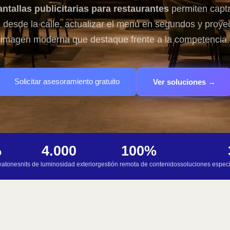
antallas publicitarias para restaurantes
permiten capt
s desde la calle, actualizar el menú en segundos y proye
imagen moderna que destaque frente a la competencia.
Solicitar asesoramiento gratuito
Ver soluciones →
%
4.000
100%
eatones
nits de luminosidad exterior
gestión remota de contenidos
soluciones especi