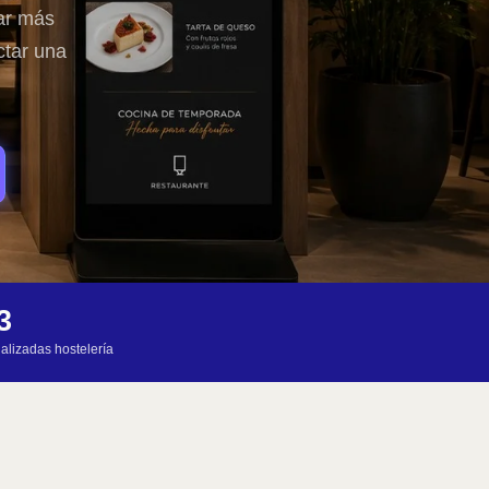
ar más
ctar una
3
alizadas hostelería