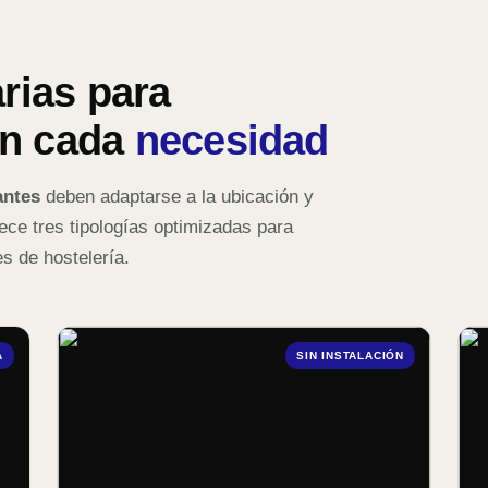
arias para
ún cada
necesidad
antes
deben adaptarse a la ubicación y
rece tres tipologías optimizadas para
es de hostelería.
A
SIN INSTALACIÓN